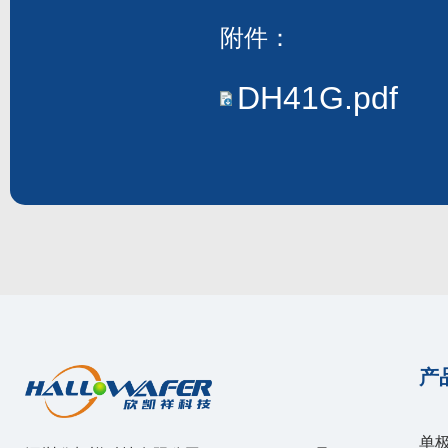
附件：
DH41G.pdf
产
单