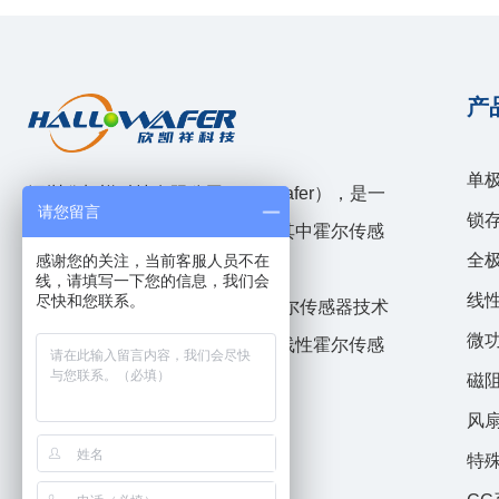
产
单
深圳欣凯祥科技有限公司（hallwafer），是一
请您留言
锁
家模拟和混合信号IC设计企业，其中霍尔传感
全
感谢您的关注，当前客服人员不在
器技术国内领先。
线，请填写一下您的信息，我们会
线
尽快和您联系。
公司自2010年成立以来，围绕霍尔传感器技术
微
开发了速度位置传感器，高精度线性霍尔传感
磁
器，高精度电流传感器等产品线。
风
特