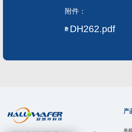
附件：
DH262.pdf
产
单