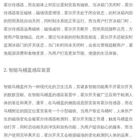
霍尔传感器，而在箱体上对应位置则安装有磁铁。当冰箱门关闭时，霍尔
传感器靠近磁铁，磁场强度增强，霍尔开关处于闭合状态，此时冰箱内部
的照明系统自动关闭，同时制冷系统正常运行。而当用户打开冰箱门时，
霍尔传感器远离磁铁，磁场减弱，霍尔开关断开，照明系统随即点亮，方
便用户取放物品。此外，通过与冰箱的控制系统相连，霍尔开关还能实时
监测冰箱门的开关状态，当门长时间未关闭时，会发出警报提醒用户，避
免能源浪费和食物变质，为用户打造更加节能、便捷的生活体验。
2. 智能马桶盖感应装置
智能马桶盖作为一种现代化的卫生洁具，其诸多智能功能离不开霍尔开关
的默默贡献。在智能马桶盖的感应装置中，霍尔开关被广泛应用于检测人
体的靠近和离开。通常，在马桶盖的侧面或底部安装有霍尔传感器，而在
马桶附近的固定位置安装有一个小型磁铁。当用户靠近马桶时，人体所产
生的磁场变化会被霍尔传感器检测到，霍尔开关随之导通，触发马桶盖自
动打开，同时启动相关的冲洗和加热功能，为用户提供贴心的服务。而当
用户使用完毕离开后，霍尔开关又会根据磁场的变化检测到人体的远离，