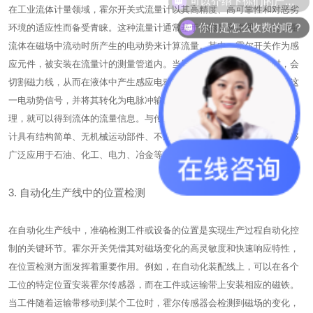
在工业流体计量领域，霍尔开关式流量计以其高精度、高可靠性和对恶劣
你们是怎么收费的呢？
环境的适应性而备受青睐。这种流量计通常基于电磁感应原理，通过测量
流体在磁场中流动时所产生的电动势来计算流量。其中，霍尔开关作为感
应元件，被安装在流量计的测量管道内。当导电液体在磁场中流动时，会
切割磁力线，从而在液体中产生感应电动势。霍尔开关能够准确检测到这
一电动势信号，并将其转化为电脉冲输出。通过对脉冲信号的计数和处
理，就可以得到流体的流量信息。与传统的流量计相比，霍尔开关式流量
计具有结构简单、无机械运动部件、不易磨损、维护成本低等优点，能够
广泛应用于石油、化工、电力、冶金等行业的流体计量和流量控制领域。
3. 自动化生产线中的位置检测
在自动化生产线中，准确检测工件或设备的位置是实现生产过程自动化控
制的关键环节。霍尔开关凭借其对磁场变化的高灵敏度和快速响应特性，
在位置检测方面发挥着重要作用。例如，在自动化装配线上，可以在各个
工位的特定位置安装霍尔传感器，而在工件或运输带上安装相应的磁铁。
当工件随着运输带移动到某个工位时，霍尔传感器会检测到磁场的变化，