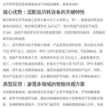
在不同环境温度和磁场波动下的稳定触发，避免误动作。
核心优势：适配低功耗设备的关键特性
微功耗霍尔开关的核心竞争力集中在三大优势上。其一，极致低功耗是其
最突出的特点，静态电流通常在 1μA 以下，部分高端产品甚至可低至
0.1μA，远低于传统霍尔开关的毫安级功耗，完美匹配纽扣电池、太阳能供
电等低功耗场景。
其二，高可靠性与抗干扰能力显著。产品采用全密封封装，防水防尘等级
可达 IP67 以上，能适应 - 40℃~125℃的宽温工作环境，可抵御振动、潮
湿、电磁干扰等复杂工况，使用寿命长达 10 万次以上，远超机械开关。
其三，小型化与集成化程度高。封装尺寸可缩小至 SOT-23、DFN 等微型
规格，便于嵌入智能穿戴设备、微型传感器等空间受限的产品中。同时，
部分产品集成了过压保护、反向极性保护等功能，简化了外围电路设计。
典型应用：渗透多领域的智能传感方案
在智能穿戴领域，微功耗霍尔开关被广泛用于智能手表、手环的翻盖唤
醒、表带卡扣检测等功能，极低功耗确保设备在小容量电池下实现数月续
航。在物联网传感器中，它作为门磁开关、位移检测器的核心元件，为智