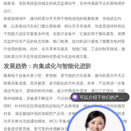
能家居、安防系统提供稳定的状态监测信号，支持传感器节点长期免维护
运行。
新能源领域中，微功耗霍尔开关用于锂电池包的电量检测、充电状态判
断，以及电动汽车的门窗位置检测、档位开关等场景，凭借宽温特性和抗
干扰能力适应车载复杂环境。在医疗设备中，它被应用于胰岛素泵、便携
式监护仪等产品的状态切换、舱门检测，低功耗设计避免了频繁充电对医
疗使用的影响。此外，在共享单车锁具、智能门锁、工业控制等领域，微
功耗霍尔开关也凭借其独特优势成为优选传感方案。
发展趋势：向集成化与智能化进阶
随着电子设备向更小型、更智能、更节能的方向发展，微功耗霍尔开关正
朝着高集成度、高灵敏度、多功能化的方向演进。未来，产品将进一步集
成信号放大、逻辑控制等功能，减少外围器件需求；通过工艺优化，功耗
可以介绍下你们的产品么？
将持续降低，灵敏度不断提升，可识别更微弱的磁场信号。
同时，针对特定应用场景的定制化产品将增多，例如适配超小空间的微型
封装、满足极端环境的加固型产品等。在物联网技术的推动下，微功耗霍
尔开关将与无线通信模块、MCU 等集成形成一体化传感节点，为各类智能
设备提供更高效、更可靠的传感解决方案，成为低功耗电子时代不可或缺