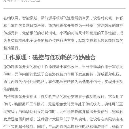
发布时间： 2025-11-12
在物联网、智能穿戴、新能源等领域飞速发展的今天，设备对功耗、体积
和可靠性的要求日益严苛。
微功耗霍尔开关
作为一种基于霍尔效应的磁控
传感元件，凭借极低的功耗消耗、小巧的封装尺寸和稳定的工作性能，成
为各类低功耗电子设备的核心传感解决方案，默默支撑着无数智能终端的
精准运行。
工作原理：磁控与低功耗的巧妙融合
微功耗霍尔开关的核心工作原理基于霍尔效应。当外部磁场作用于霍尔元
件时，元件内部的载流子会在洛伦兹力作用下发生偏转，形成霍尔电压。
通过内置的信号处理电路，霍尔电压被转换为高低电平信号，实现开关功
能的触发。
与传统霍尔开关相比，微功耗产品的核心突破在于低功耗设计。它采用了
休眠 - 唤醒循环工作模式，无磁场触发时元件处于休眠状态，功耗可低至
纳安级；当磁场达到设定阈值时，元件快速唤醒并输出开关信号，完成触
发后迅速回归休眠。这种设计大幅降低了平均功耗，让设备在有限供电条
件下实现超长续航。同时，产品内置的温度补偿电路和磁滞特性，确保了