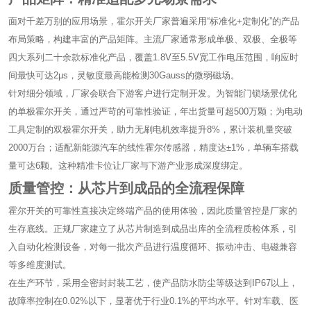
面对千差万别的应用场景，霍尔开关厂家普遍采用“标准化+定制化”的产品
布局策略，构建丰富的产品矩阵。主流厂家通常形成单极、双极、全极等
四大系列二十余款标准化产品，覆盖1.8V至5.5V宽工作电压范围，响应时
间最快可达2μs，灵敏度最高能检测30Gauss的微弱磁场。
针对细分领域，厂家会联合下游客户进行定制开发。为智能门锁场景优化
的单极霍尔开关，通过严苛的可靠性验证，年出货量可超500万颗；为电动
工具定制的双极霍尔开关，助力无刷电机效率提升8%，累计装机量突破
2000万台；适配新能源汽车的线性霍尔传感器，精度达±1%，单辆车搭载
量可达6颗。这种精准卡位让厂家与下游产业形成深度绑定。
质量管控：从芯片到成品的全流程保障
霍尔开关的可靠性直接决定终端产品的使用体验，因此质量管控是厂家的
生存底线。正规厂家建立了从芯片制造到成品出库的全流程质检体系，引
入自动化检测设备，对每一批次产品进行温度循环、振动冲击、电磁兼容
等多维度测试。
在生产环节，采用全密封封装工艺，使产品防水防尘等级达到IP67以上，
故障率控制在0.02%以下，显著优于行业0.1%的平均水平。针对车载、医