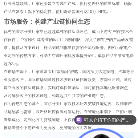
疗等高端领域，厂家还会建立专属生产线，执行更严格的质量标准，确保
产品在复杂工况下的稳定性，使用寿命普遍可达10万小时以上。
市场服务：构建产业链协同生态
优秀的霍尔开关厂家早已超越单纯的供应商角色，成为下游客户的“技术合
作伙伴”。它们会组建专业的应用工程师团队，深入了解客户的产品研发需
求，提供从方案设计、样品测试到批量供货的全流程服务。例如为家电企
业定制的传感方案，可助力空调压缩机效率提升5%，单款产品年节省电费
超2亿元。
在市场布局上，厂家通常采用“双循环”战略，国内深度绑定家电、汽车等行
业头部客户，国际市场则通过技术资质认证拓展欧美、东南亚区域。通过
建立高效的供应链体系，实现订单快速响应，同时依托本地化服务网点，
及时解决客户的技术难题，构建起共生共荣的产业链生态。
作为传感生态的基石，霍尔开关厂家以技术研发突破性能边界，以精准产
品适配多元需求，以严格质控保障可靠运行。在智能化浪潮下，它们正朝
可以介绍下你们的产品么？
着集成化、定制化方向持续演进，不仅自身成长为产业链的核心力量，更
推动着整个下游产业向更高效、更智能的方向发展。