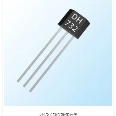
DH732 锁存霍尔开关